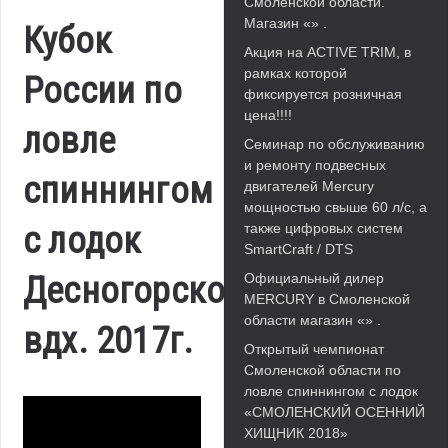
Смоленской области.
Магазин «» .
Кубок
Акция на ACTIVE TRIM, в
рамках которой
России по
фиксируется розничная
цена!!!!
ловле
Семинар по обслуживанию
и ремонту подвесных
спиннингом
двигателей Mercury
мощностью свыше 60 л/с, а
с лодок
также цифровых систем
SmartCraft / DTS
Десногорское
Официальный дилер
MERCURY в Смоленской
области магазин «» .
вдх. 2017г.
Открытый чемпионат
Смоленской области по
ловле спиннингом с лодок
«СМОЛЕНСКИЙ ОСЕННИЙ
ХИЩНИК 2018»