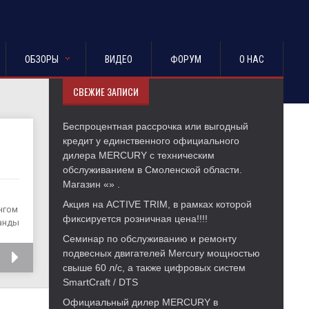
ОБЗОРЫ
ВИДЕО
ФОРУМ
О НАС
СВЕЖИЕ ЗАПИСИ
Беспроцентная рассрочка или выгодный
кредит у единственного официального
дилера MERCURY с техническим
обслуживанием в Смоленской области.
Магазин «» .
Акция на ACTIVE TRIM, в рамках которой
нгом
фиксируется розничная цена!!!!
ганды
Семинар по обслуживанию и ремонту
подвесных двигателей Mercury мощностью
ПОДРОБНЕЕ
свыше 60 л/с, а также цифровых систем
SmartCraft / DTS
Официальный дилер MERCURY в