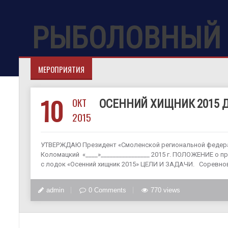
РЫБОЛОВНЫЙ 
МЕРОПРИЯТИЯ
10
ОКТ
ОСЕННИЙ ХИЩНИК 2015 ДЕ
2015
УТВЕРЖДАЮ Президент «Смоленской региональной федера
Коломацкий «____»________________ 2015 г. ПОЛОЖЕНИЕ о 
с лодок «Осенний хищник 2015» ЦЕЛИ И ЗАДАЧИ. Соревнов
admin
0 Comments
770 views